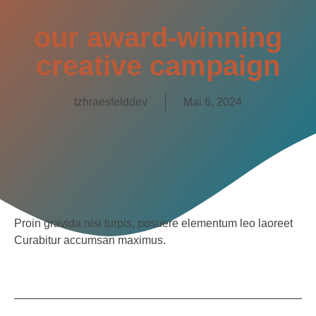
our award-winning
creative campaign
tzhraesfelddev
Mai 6, 2024
Proin gravida nisi turpis, posuere elementum leo laoreet
Curabitur accumsan maximus.