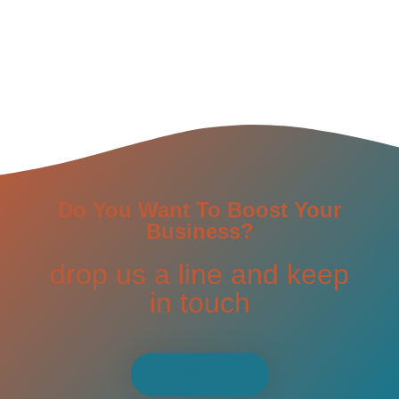
Do You Want To Boost Your
Business?
drop us a line and keep
in touch
Contact Us